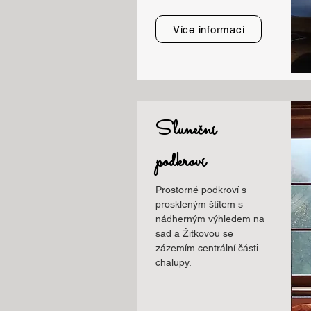
Více informací
Sluneční
podkroví
Prostorné podkroví s
proskleným štítem s
nádherným výhledem na
sad a Žitkovou se
zázemím centrální části
chalupy.