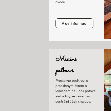
ovoce.
Více informací
Měsíční
podkroví
Prostorné podkroví s
proskleným štítem a
výhledem na údolí potoka,
sad a lípy se zázemím
centrální části chalupy.