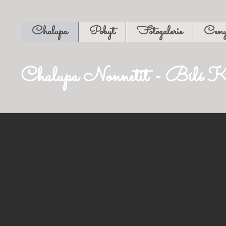
Chalupa
Pobyt
Fotogalerie
Cen
Chalupa Nonnetit - Bílé K