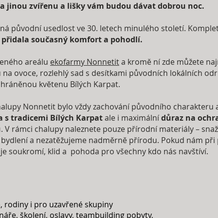
 a jinou zvířenu a lišky vám budou dávat dobrou noc.
á původní usedlost ve 30. letech minulého století. Kompletn
e přidala současný komfort a pohodlí.
řeného areálu
ekofarmy Nonnetit
a kromě ní zde můžete nají
a ovoce, rozlehlý sad s desítkami původních lokálních odrů
 chráněnou květenu Bílých Karpat.
chalupy Nonnetit bylo vždy zachování původního charakteru 
a s tradicemi Bílých Karpat
ale i maximální
důraz na ochra
ů
. V rámci chalupy naleznete pouze přírodní materiály – snaž
 bydlení a nezatěžujeme nadměrně přírodu. Pokud nám při 
 je soukromí, klid a pohoda pro všechny kdo nás navštíví.
, rodiny i pro uzavřené skupiny
áře, školení, oslavy, teambuilding pobyty,