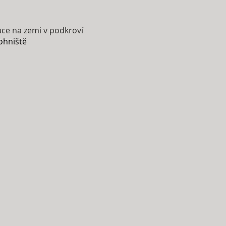
ace na zemi v podkroví
 ohniště