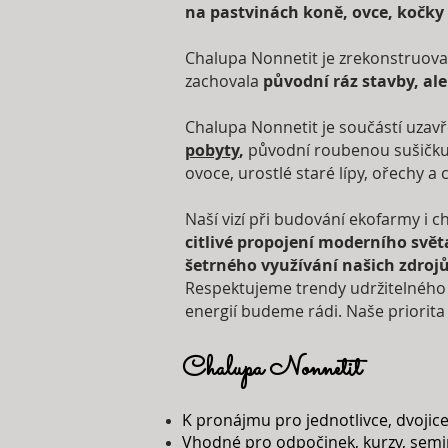
na pastvinách koně, ovce, kočky
Chalupa Nonnetit je zrekonstruovan
zachovala
původní ráz stavby, al
Chalupa Nonnetit je součástí uzav
pobyty
,
původní roubenou sušičku n
ovoce, urostlé staré lípy, ořechy a
Naší vizí při budování ekofarmy i 
citlivé propojení moderního svět
šetrného využívání našich zdroj
Respektujeme trendy udržitelného
energií budeme rádi. Naše priorita
Chalupa Nonnetit
K pronájmu pro jednotlivce, dvojice
Vhodné pro odpočinek, kurzy, semin