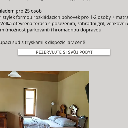
ýhledem pro 25 osob
přistýlek formou rozkládacích pohovek pro 1-2 osoby + matr
 Velká otevřená terasa s posezením, zahradní gril, venkovní
em (možnost parkování) i hromadnou dopravou
ací sud s tryskami k dispozici a v ceně
REZERVUJTE SI SVŮJ POBYT