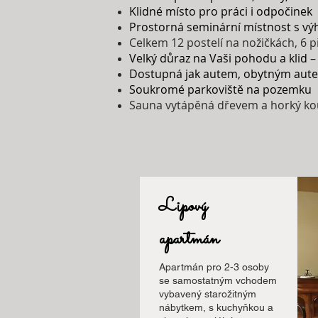
Klidné místo pro p
ráci i odpočinek
Prostorná seminární místnost s v
Celkem 12 postelí na nožičkách, 6 
Velký důraz na Vaši pohodu a klid –
Dostupná jak autem, obytným aut
Soukromé parkoviště na pozemku
Sauna vytápěná dřevem a horký koup
Lipový
apartmán
Apartmán pro 2-3 osoby
se samostatným vchodem
vybavený starožitným
nábytkem, s kuchyňkou a